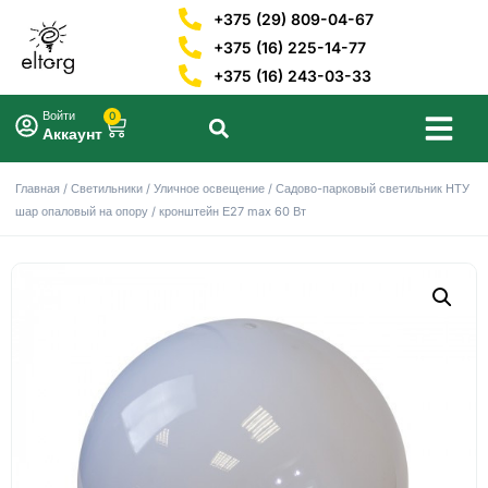
+375 (29) 809-04-67
+375 (16) 225-14-77
+375 (16) 243-03-33
Войти
0
Аккаунт
Главная
/
Светильники
/
Уличное освещение
/ Садово-парковый светильник НТУ
шар опаловый на опору / кронштейн Е27 max 60 Вт