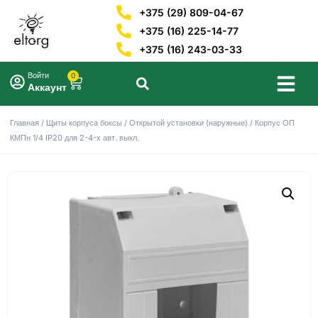
+375 (29) 809-04-67
+375 (16) 225-14-77
+375 (16) 243-03-33
Войти
0
Аккаунт
Главная
/
Щиты корпуса боксы
/
Открытой установки (наружные)
/ Корпус ОП
КМПн 1/4 IP20 для 2-4-х авт. выкл.