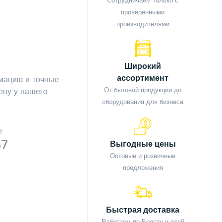
Сотрудничаем только с
проверенными
производителями
Широкий
ассортимент
мацию и точные
От бытовой продукции до
ену у нашего
оборудования для бизнеса
!
67
Выгодные цены
Оптовые и розничные
предложения
Быстрая доставка
Работаем по Бресту и всей